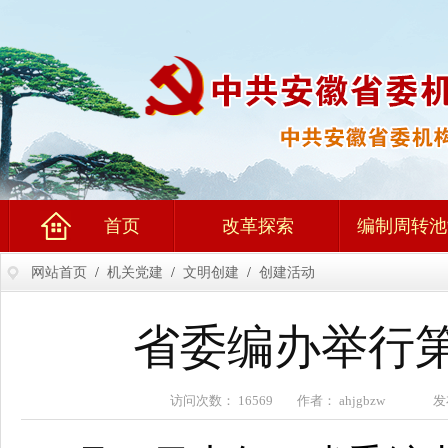
首页
改革探索
编制周转池
网站首页
/
机关党建
/
文明创建
/
创建活动
省委编办举行第
访问次数： 16569 作者： ahjgbzw 发布时