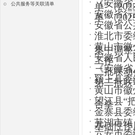
《安徽省
单”（20
公共服务等关联清单
安徽省行
单”（20
安徽省公
淮北市委
黄山市徽
集中调整
安徽省人
工作
《安徽省
二批联动创
颍上县委
第二批联动
黄山市徽
望江县“
合拳
金寨县委
芜湖市镇
基础性作
六安市委