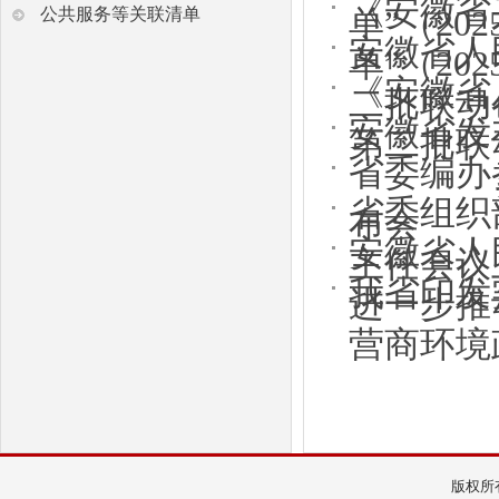
《安徽省
单”（20
公共服务等关联清单
安徽省人
单”（20
《安徽省
二批联动创
安徽省发
第二批联动
省委编办
省委组织
布会
安徽省人
主任会议
我省印发
进一步推动
营商环境
版权所