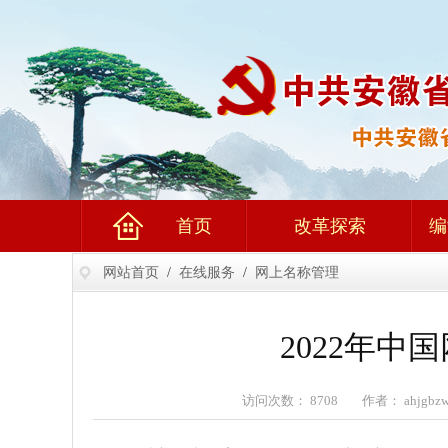
首页
改革探索
编
网站首页
/
在线服务
/
网上名称管理
2022年中
访问次数： 8708 作者： ahjgb