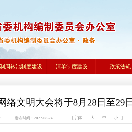
制周转池制度建设
清单制度建设
政策法规
国网络文明大会将于8月28日至2
[字体：
大
中
小
]
zw 发布时间：2022-08-24