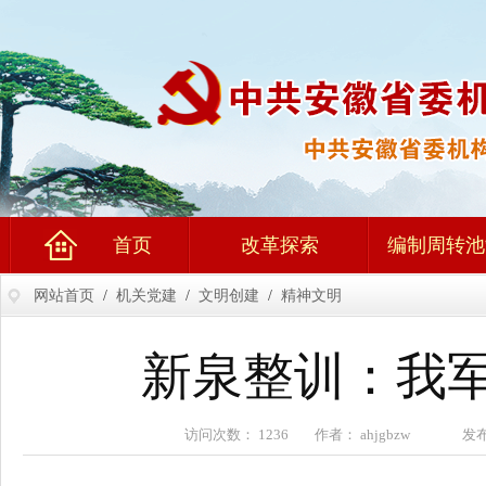
首页
改革探索
编制周转池
网站首页
/
机关党建
/
文明创建
/
精神文明
新泉整训：我
访问次数： 1236 作者： ahjgbzw 发布时间