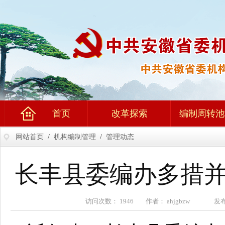
首页
改革探索
编制周转池
网站首页
/
机构编制管理
/
管理动态
长丰县委编办多措并
访问次数： 1946 作者： ahjgbzw 发布时间