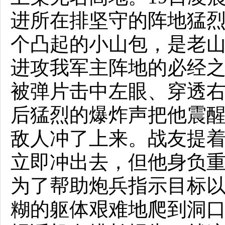
进所在排坚守的阵地猛
个凸起的小山包，是老
进攻我军主阵地的必经
被弹片击中左眼、穿透右
后猛烈的爆炸声把他震醒
敌人冲了上来。战友提
立即冲出去，但他身负
为了帮助炮兵指示目标
糊的躯体艰难地爬到洞