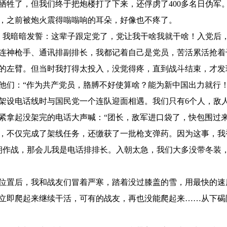
牺牲了，但我们终于把炮楼打了下来，还俘虏了400多名日伪军
，之前被炮火震得嗡嗡响的耳朵，好像也不疼了。
党旗，我暗暗发誓：这辈子跟定党了，党让我干啥我就干啥！入党
连神枪手、通讯排副排长，我都记着自己是党员，苦活累活抢着
了我的左臂。但当时我打得太投入，没觉得疼，直到战斗结束，才
他们：“作为共产党员，胳膊不好使算啥？能为新中国出力就行！
班在架设电话线时与国民党一个连队迎面相遇。我们只有6个人，
紧拿起没架完的电话大声喊：“团长，敌军进口袋了，快包围过
，不仅完成了架线任务，还缴获了一批枪支弹药。因为这事，我被
通讯连入朝作战，那会儿我是电话排排长。入朝太急，我们大多没带
位置后，我和战友们冒着严寒，踏着没过膝盖的雪，用最快的速
立即爬起来继续干活，可有的战友，再也没能爬起来……从下碣