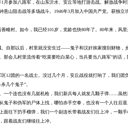
945年1月参加八路军，在山东沂水、安丘等地打游击战。解放战
钟悬山阻击战等多场战斗。1946年3月加入中国共产党。获独立
后善疃村。如今，我已经101岁，党龄也快80年了。80年来，
水县城。自那以后，村里就没安生过——鬼子和汉奸挨家搜刮财物
。那会儿村里流传着“吃菜要吃白菜心，当兵要当八路军”的话
中军区12团的一名战士。没过几个月，安丘战役就打响了，我们
杀几个鬼子”。
。一个连也没有几挺机枪，我们新兵每人就发几颗子弹……虽然
从鬼子和伪军的尸体上找，哪怕赤手空拳，也没有一个人往后退
上面往下扔手榴弹，我们一个副连长带着战友们往上冲，一颗手
，跟着战友们继续往上冲。