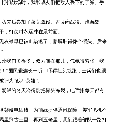
。打扫战场时，我和战友们把敌人丢下的子弹、手
后，我先后参加了莱芜战役、孟良崮战役、淮海战
干，打仗时永远冲在最前面。
发现衣袖早已被血染透了，胳膊肿得像个馒头。后来
”
敌人比我们多得多，双方僵在那儿，气氛很紧张。我
来！”国民党连长一听，吓得扭头就跑，士兵们也跟
评为“战斗英雄”。
冬装，朝鲜的冬天冷得能把骨头冻裂，电话排每天都有
度架设电话线，为前线提供通讯保障。美军飞机不
隅里到古土里，再到五老里，我们跟着部队一路打