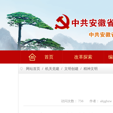
首页
改革探索
编
网站首页
/
机关党建
/
文明创建
/
精神文明
访问次数： 756 作者： ahjgbz