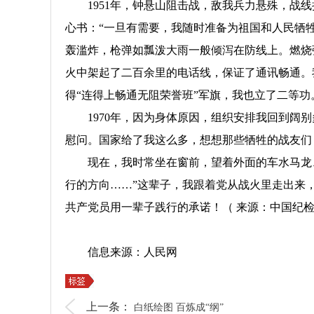
1951年，钟悬山阻击战，敌我兵力悬殊，
心书：“一旦有需要，我随时准备为祖国和人民牺
轰滥炸，枪弹如瓢泼大雨一般倾泻在防线上。燃烧
火中架起了二百余里的电话线，保证了通讯畅通。
得“连得上畅通无阻荣誉班”军旗，我也立了二等功
1970年，因为身体原因，组织安排我回到
慰问。国家给了我这么多，想想那些牺牲的战友们
现在，我时常坐在窗前，望着外面的车水马龙
行的方向……”这辈子，我跟着党从战火里走出来
共产党员用一辈子践行的承诺！（ 来源：中国纪
信息来源：人民网
上一条：
白纸绘图 百炼成“纲”