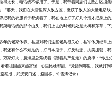
战线拉得太长，电话线不够用了。于是，我带着同志们去敌占区搜
牲！”那天，我们在大雪里深入敌占区，缴获了敌人的大量电话
弹把我的衣服裤子都烧着了，我在地上打了好几个滚才把身上的
我架电话线的那个山头，我们上去的时候到处是大树和茅草，下
。
阔别多年的老家休养。县里对我们这些老兵很关心，县军休所经常
，我还有什么不知足的，打日本鬼子、打反动派、抗美援朝，我
、万家灯火，脑海里总萦绕着《跟着共产党走》的旋律：“你是
，看着祖国越来越富强，心里比啥都甜。“党指到哪里，我就打到
检监察报，武汉安口述，赵国栋、许雪涛记录）