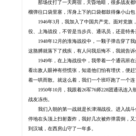
那场仗打了一天两宿，天昏地暗，很多战友都
榴弹往口袋里塞，浑身上下的口袋都鼓得像小山包
1946年3月，我加入了中国共产党。面对
役、上海战役，不管是当步兵、通讯员，还是特务
1948年12月的淮海战役中，一颗子弹击穿
这胳膊就落下了残疾，有人问我后悔不，我就告诉
1949年，在上海战役中，我带着一个通讯
看出敌人眼神有些慌张，知道他们怕有埋伏，便赶
着一哄而散。就这么着，我们一个班吓跑了一个连
1950年10月，我跟着26军76师228团
战友冻伤。
我们入朝的第一战就是长津湖战役。进入战斗
停地在头顶上扫射轰炸，我好几次被炸弹震倒，又
到汉城，在西房山守了一年多。