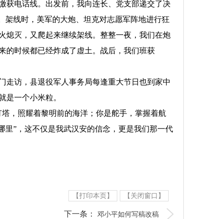
集缴获电话线。出发前，我向连长、党支部递交了决
线。架线时，美军的大炮、坦克对志愿军阵地进行狂
火熄灭，又爬起来继续架线。整整一夜，我们在炮
来的时候都已经炸成了虚土。战后，我们班获
上门走访，县退役军人事务局每逢重大节日也到家中
就是一个小米粒。
灯塔，照耀着黎明前的海洋；你是舵手，掌握着航
哪里”，这不仅是我武汉安的信念，更是我们那一代
【打印本页】
【关闭窗口】
下一条：
邓小平如何写稿改稿