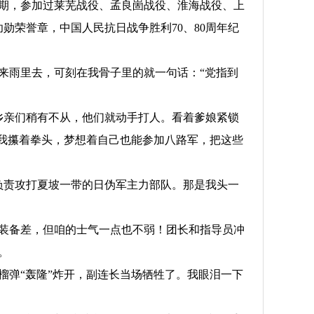
争时期，参加过莱芜战役、孟良崮战役、淮海战役、上
功勋荣誉章，中国人民抗日战争胜利70、80周年纪
风里来雨里去，可刻在我骨子里的就一句话：“党指到
，乡亲们稍有不从，他们就动手打人。看着爹娘紧锁
，我攥着拳头，梦想着自己也能参加八路军，把这些
团负责攻打夏坡一带的日伪军主力部队。那是我头一
装备差，但咱的士气一点也不弱！团长和指导员冲
。
榴弹“轰隆”炸开，副连长当场牺牲了。我眼泪一下