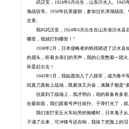
武汉安，1924年6月出生，山东沂水人。1
海战役等。1950年抗美援朝，参加过长津湖战役、
念章。
我叫武汉安，1924年6月出生在山东省沂水县
哪里，我就打到哪里！”
1938年2月，日本侵略者的铁蹄踏进了沂
的眉头，听着乡亲们的哭声，我的心里憋着一团火
坏蛋赶出去！
1945年1月，我如愿加入了八路军，成为鲁
回真刀真枪上战场，既紧张又兴奋，满脑子都是“多
但真到了战场上，我才明白，咱的装备有多差
在最前面，我们跟着号声往前扑。子弹打光了，就
我们攻打安丘火车站旁的炮楼时，日本鬼子从
子涌了出来，可冲锋号还在响，我抹了把脸上的泪