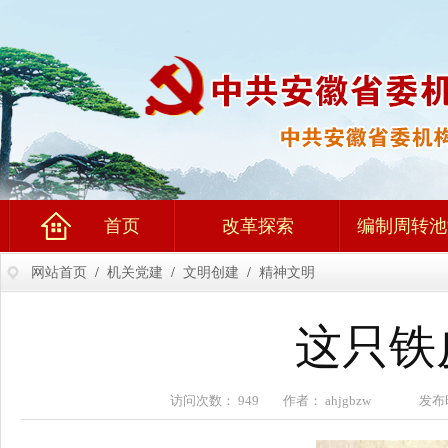
首页
改革探索
编制周转池
网站首页
/
机关党建
/
文明创建
/
精神文明
这只铁
访问次数： 949 作者： ahjgbzw 发布时间：