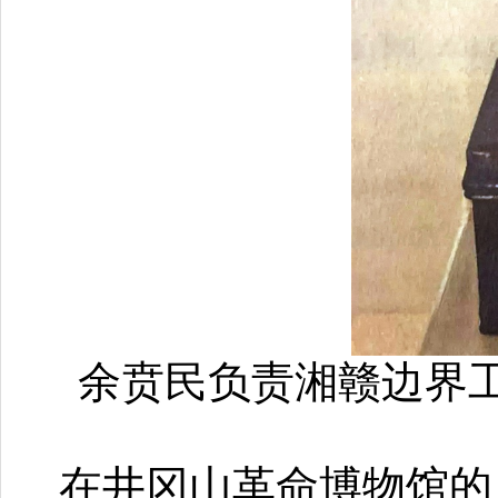
余贲民负责湘赣边界
在井冈山革命博物馆的