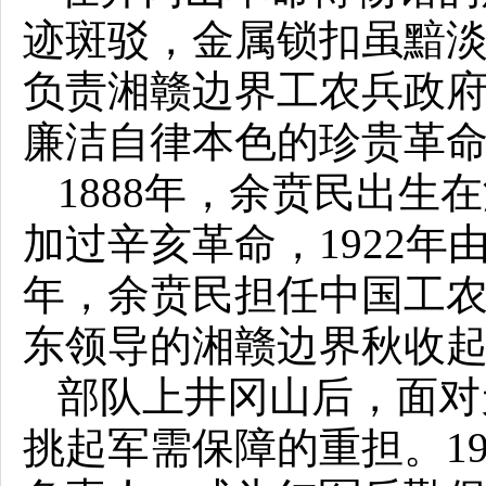
迹斑驳，金属锁扣虽黯
负责湘赣边界工农兵政
廉洁自律本色的珍贵革
1888年，余贲民出
加过辛亥革命，1922年
年，余贲民担任中国工农
东领导的湘赣边界秋收
部队上井冈山后，面对
挑起军需保障的重担。1