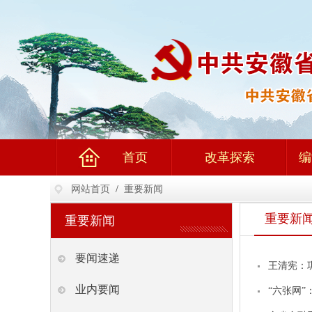
首页
改革探索
编
网站首页
/
重要新闻
重要新
重要新闻
要闻速递
王清宪：
业内要闻
“六张网”