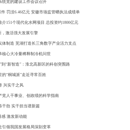
系统党的建设工作会议召开
1万件 罚没6.46亿元 安徽市场监管晒执法成绩单
介151个现代化水网项目 总投资约1800亿元
赋新，激活强大发展引擎
实体制造 芜湖打造长三角数字产业活力支点
单核心大冷量稀释制冷机问世
矿”到“新智造”：淮北高新区的科创突围路
世的“桐城派”走近寻常百姓
弊 兴实干之风
产党人干事业、创政绩的科学指南
添干劲 实干担当谱新篇
得感 激发新动能
念引领我国发展格局深刻变革