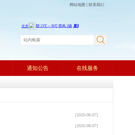
网站地图
|
联系我们
通知公告
在线服务
[2026-08-07]
[2026-08-07]