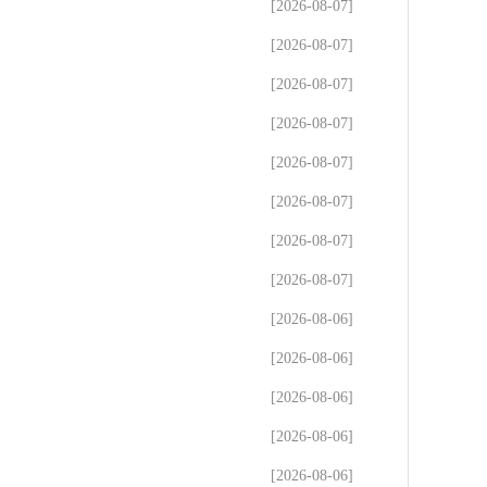
[2026-08-07]
[2026-08-07]
[2026-08-07]
[2026-08-07]
[2026-08-07]
[2026-08-07]
[2026-08-07]
[2026-08-07]
[2026-08-06]
[2026-08-06]
[2026-08-06]
[2026-08-06]
[2026-08-06]