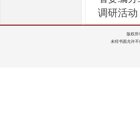
调研活动
版权所
未经书面允许不得转