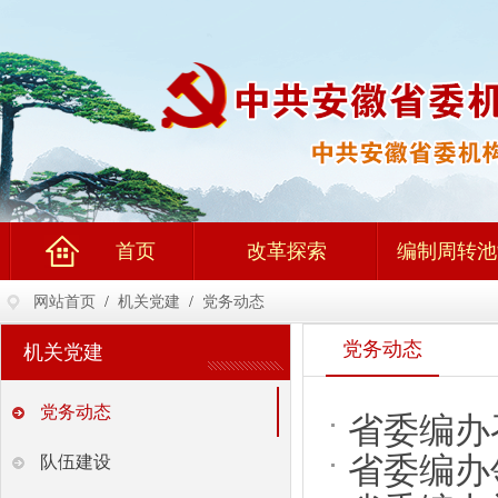
首页
改革探索
编制周转池
网站首页
/
机关党建
/
党务动态
党务动态
机关党建
党务动态
省委编办
省委编办
队伍建设