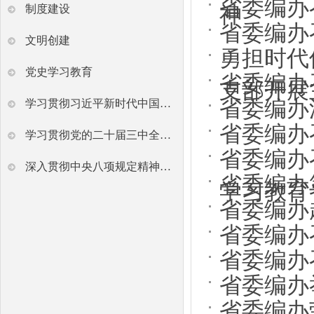
省委编办
神
制度建设
省委编办
文明创建
勇担时代
党史学习教育
省委编办
支部开展
省委编办
学习贯彻习近平新时代中国特色社会主义思想主题教育
省委编办
学习贯彻党的二十届三中全会精神
省委编办
深入贯彻中央八项规定精神学习教育
省委编办
学习教育
省委编办
省委编办
省委编办
省委编办
省委编办