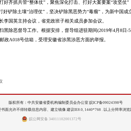
好齐抓共管“整体仗”，聚焦深化打击、打好大案要案“攻坚仗”
打好铲除土壤“治理仗”，坚决铲除黑恶势力“毒瘤”，为新中国成
李国英主持会议，省党政班子相关成员参加会议。
督导工作。根据安排，督导组进驻期间(2019年4月8日-5月8日
肥市邮政A018号信箱，受理安徽省涉黑涉恶方面的举报。
议
版权所有：中共安徽省委机构编制委员会办公室
皖ICP备09024398号
书面允许不得转载信息内容、建立镜像 建议IE8.0, 1440*768 . 以上分辩率浏
皖公网安备 34011102001372号