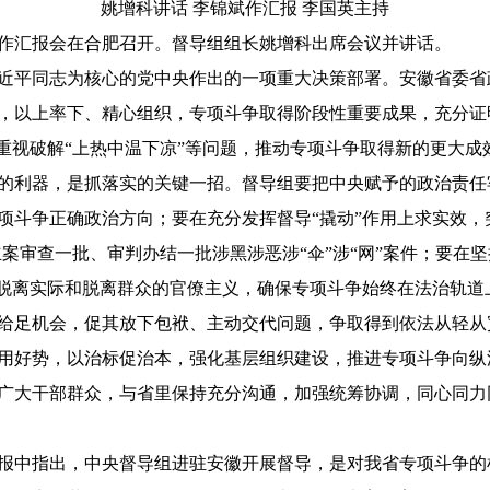
姚增科讲话 李锦斌作汇报 李国英主持
工作汇报会在合肥召开。督导组组长姚增科出席会议并讲话。
平同志为核心的党中央作出的一项重大决策部署。安徽省委省
，以上率下、精心组织，专项斗争取得阶段性重要成果，充分证
重视破解“上热中温下凉”等问题，推动专项斗争取得新的更大成
利器，是抓落实的关键一招。督导组要把中央赋予的政治责任
斗争正确政治方向；要在充分发挥督导“撬动”作用上求实效，突
立案审查一批、审判办结一批涉黑涉恶涉“伞”涉“网”案件；要在
、脱离实际和脱离群众的官僚主义，确保专项斗争始终在法治轨
给足机会，促其放下包袱、主动交代问题，争取得到依法从轻从
用好势，以治标促治本，强化基层组织建设，推进专项斗争向纵
广大干部群众，与省里保持充分沟通，加强统筹协调，同心同力
中指出，中央督导组进驻安徽开展督导，是对我省专项斗争的