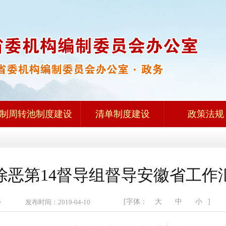
制周转池制度建设
清单制度建设
政策法规
除恶第14督导组督导安徽省工作
[字体：
大
中
小
]
zw 发布时间：2019-04-10