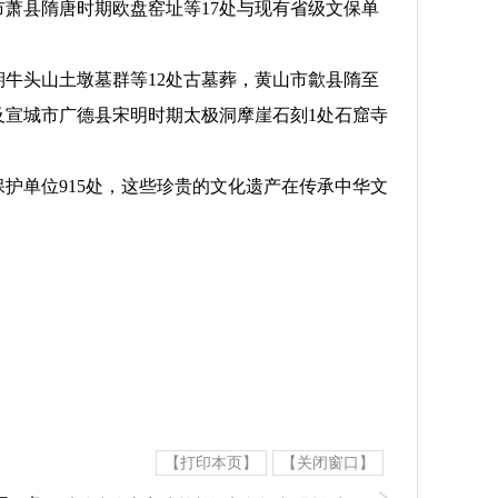
萧县隋唐时期欧盘窑址等17处与现有省级文保单
牛头山土墩墓群等12处古墓葬，黄山市歙县隋至
及宣城市广德县宋明时期太极洞摩崖石刻1处石窟寺
护单位915处，这些珍贵的文化遗产在传承中华文
【打印本页】
【关闭窗口】