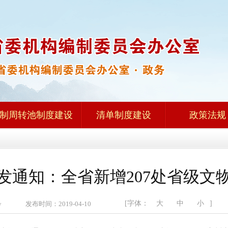
制周转池制度建设
清单制度建设
政策法规
发通知：全省新增207处省级文
[字体：
大
中
小
]
zw 发布时间：2019-04-10