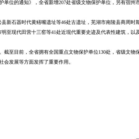
单位的通知》，全省新增207处省级文物保护单位，另有宿州市
县新石器时代黄鳝嘴遗址等46处古遗址，芜湖市南陵县商周时期
市明至现代田营十三窑等41处近现代重要史迹及代表性建筑，以
至目前，全省拥有全国重点文物保护单位130处，省级文物保
社会发展等方面发挥了重要作用。