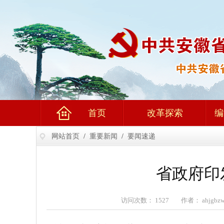
首页
改革探索
编
网站首页
/
重要新闻
/
要闻速递
省政府印
访问次数： 1527 作者： ahjgb