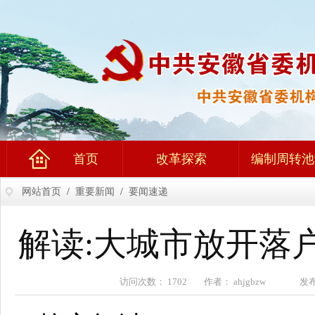
首页
改革探索
编制周转池
网站首页
/
重要新闻
/
要闻速递
解读:大城市放开落
访问次数： 1702 作者： ahjgbzw 发布时间