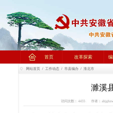
首页
改革探索
编
网站首页
/
工作动态
/
市县编办
/
淮北市
濉溪
访问次数： 4455 作者： ahjgb