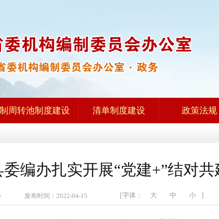
制周转池制度建设
清单制度建设
政策法规
县委编办扎实开展“党建+”结对共
[字体：
大
中
小
]
zw 发布时间：2022-04-15