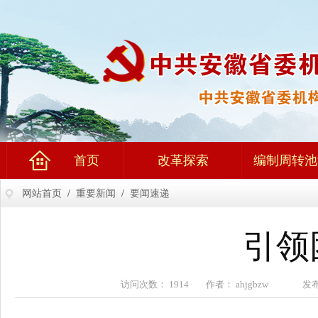
首页
改革探索
编制周转池
网站首页
/
重要新闻
/
要闻速递
引领
访问次数： 1914 作者： ahjgbzw 发布时间