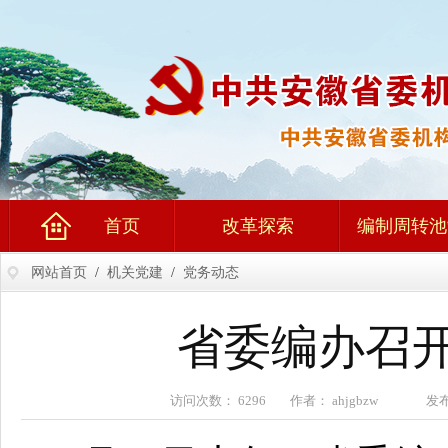
首页
改革探索
编制周转池
网站首页
/
机关党建
/
党务动态
省委编办召
访问次数： 6296 作者： ahjgbzw 发布时间