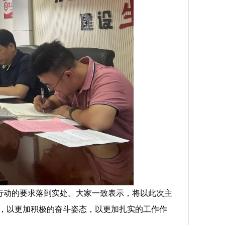
行动的要求落到实处。大家一致表示，将以此次主
，以更加积极的奋斗姿态，以更加扎实的工作作