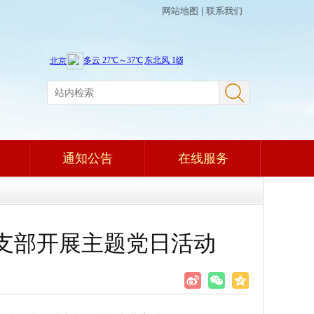
网站地图
|
联系我们
通知公告
在线服务
支部开展主题党日活动