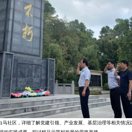
马社区，详细了解党建引领、产业发展、基层治理等相关情况以