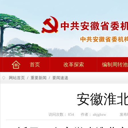
首页
改革探索
编制周转池
网站首页
/
重要新闻
/
要闻速递
安徽淮北
访问次数： 854 作者： ahjgbzw 发布时间：