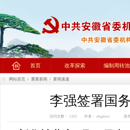
首页
改革探索
编制周转池
网站首页
/
重要新闻
/
要闻速递
李强签署国务
访问次数： 1262 作者： ahjgbzw 发布时间