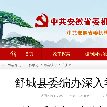
首页
改革探索
编制周转池
网站首页
/
工作动态
/
市县编办
/
六安市
舒城县委编办深入
访问次数： 2009 作者： ahjgbzw 发布时间