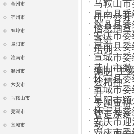
马鞍山市
亳州市
阜南县委
机一公开
宿州市
歙县县委
信息抽查
蚌埠市
安庆市委
宣讲
阜南县委
阜阳市
培训
宣城市委
淮南市
黄山市徽
编制”主
滁州市
怀宁县委
会精神
六安市
宣城市委
升
阜阳市颍
马鞍山市
专题宣讲
怀宁县委
管走深走
芜湖市
安庆市迎
动
宣城市
安庆市委