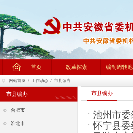
首页
改革探索
编制周转池
网站首页
/
工作动态
/
市县编办
市县编办
市县编办
合肥市
池州市委
怀宁县委
淮北市