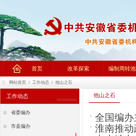
首页
改革探索
编制周转池
网站首页
/
工作动态
/
他山之石
他山之石
工作动态
省委编办
全国编办
淮南推动
市县编办