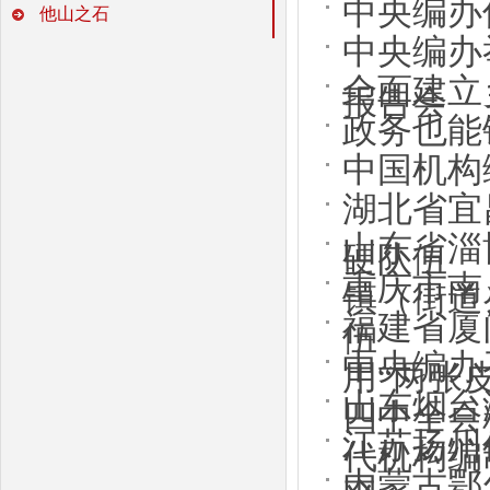
中央编办
他山之石
中央编办
全面建立
报告会
政务也能
中国机构
湖北省宜
山东省淄
硬队伍
重庆市南
镇（街道
福建省厦
伍
中央编办
用“两张
山东烟台
四中全会
江苏扬州
代机构编
内蒙古鄂