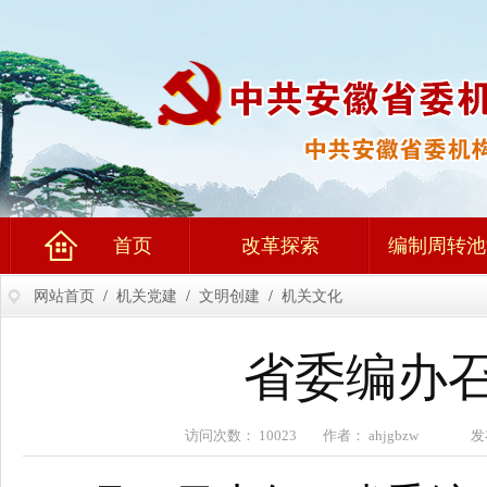
首页
改革探索
编制周转池
网站首页
/
机关党建
/
文明创建
/
机关文化
省委编办
访问次数： 10023 作者： ahjgbzw 发布时