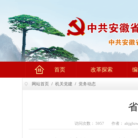
首页
改革探索
编
网站首页
/
机关党建
/
党务动态
省
访问次数： 5957 作者： ahjgb