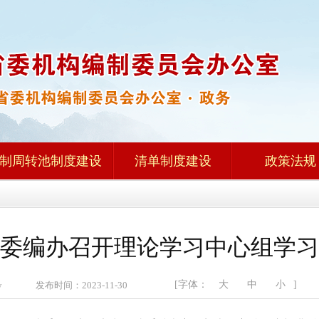
制周转池制度建设
清单制度建设
政策法规
委编办召开理论学习中心组学习
[字体：
大
中
小
]
zw 发布时间：2023-11-30