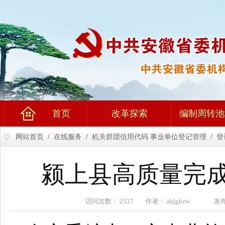
首页
改革探索
编制周转池
网站首页
/
在线服务
/
机关群团信用代码 事业单位登记管理
/
登
颍上县高质量完成
访问次数： 2537 作者： ahjgbzw 发布时间