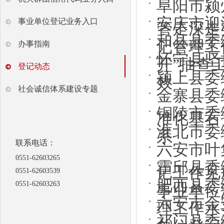
阜阳市颍
安庆市迎
事业单位登记业务入口
管走深走
和县县委
记管理工
办事指南
怀宁县坚
开”抽查
登记动态
颍上县委
效
社会诚信体系建设专题
金寨县委
铜陵市委
准化基石
淮北市委
系
联系电话：
六安市叶
0551-62603265
霍邱县委
记工作见
0551-62603539
肥西县委
0551-62603263
事业单位
六安市金
理工作水
祁门县委