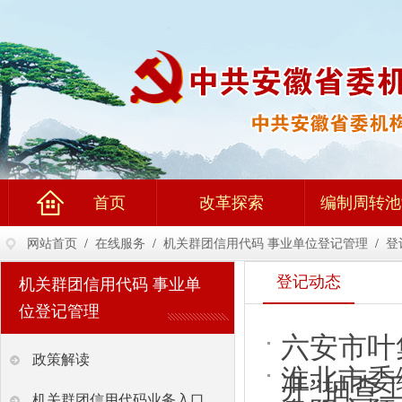
首页
改革探索
编制周转池
网站首页
/
在线服务
/
机关群团信用代码 事业单位登记管理
/
登
登记动态
机关群团信用代码 事业单
位登记管理
六安市叶
政策解读
淮北市委
开”抽查
机关群团信用代码业务入口