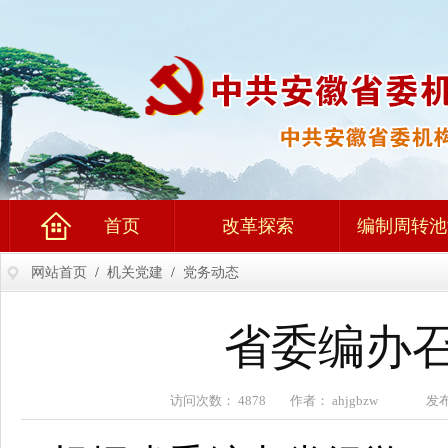
首页
改革探索
编制周转池
网站首页
/
机关党建
/
党务动态
省委编办
访问次数： 4878 作者： ahjgbzw 发布时间