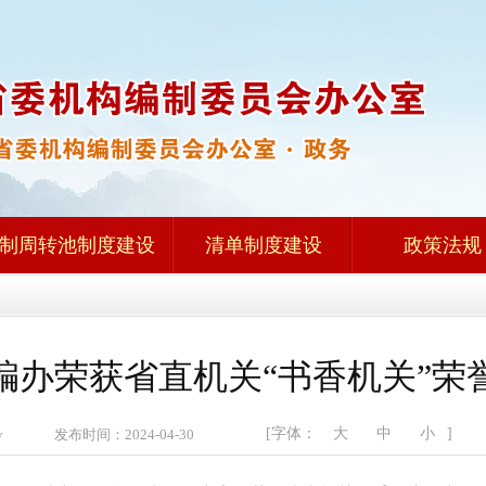
制周转池制度建设
清单制度建设
政策法规
编办荣获省直机关“书香机关”荣
[字体：
大
中
小
]
zw 发布时间：2024-04-30