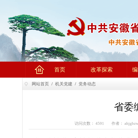
首页
改革探索
编
网站首页
/
机关党建
/
党务动态
省委
访问次数： 4591 作者： ahjgb