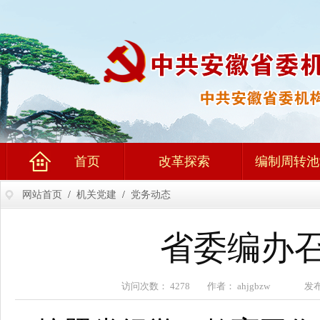
首页
改革探索
编制周转池
网站首页
/
机关党建
/
党务动态
省委编办
访问次数： 4278 作者： ahjgbzw 发布时间