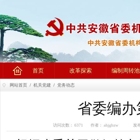
首页
改革探索
编制周转池
网站首页
/
机关党建
/
党务动态
省委编办
访问次数： 6371 作者： ahjgbzw 发布时间