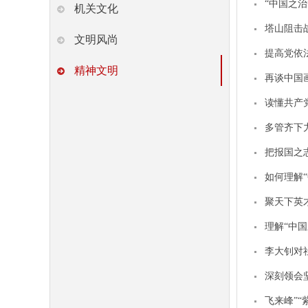
“中国之
机关文化
塔山阻击
文明风尚
提高党依
精神文明
再谈中国画
读懂共产
多管齐下
把报国之
如何理解
聚天下英
理解“中
李大钊对
深刻领会
飞来峰”“