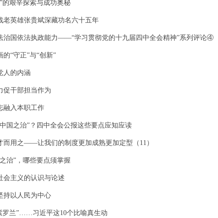
治”的艰辛探索与成功奥秘
战老英雄张贵斌深藏功名六十五年
法治国依法执政能力——“学习贯彻党的十九届四中全会精神”系列评论④
的“守正”与“创新”
党人的内涵
力促干部担当作为
志融入本职工作
“中国之治”？四中全会公报这些要点应知应读
才而用之——让我们的制度更加成熟更加定型（11）
国之治”，哪些要点须掌握
社会主义的认识与论述
坚持以人民为中心
紫罗兰”……习近平这10个比喻真生动