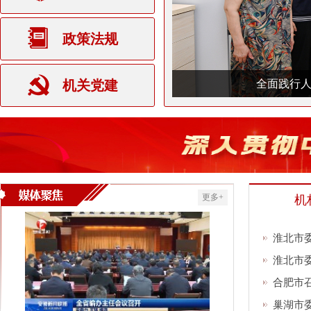
政策法规
坦总统托卡耶夫
机关党建
省委编办召开理论学习中心
全面践行人
更多+
机
淮北市委
淮北市委
合肥市
巢湖市委