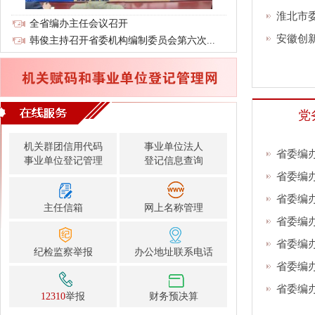
淮北市委
全省编办主任会议召开
安徽创新
韩俊主持召开省委机构编制委员会第六次...
党
机关群团信用代码
事业单位法人
省委编
事业单位登记管理
登记信息查询
省委编办
省委编办
主任信箱
网上名称管理
省委编办
省委编办
纪检监察举报
办公地址联系电话
省委编办
省委编办
12310
举报
财务预决算